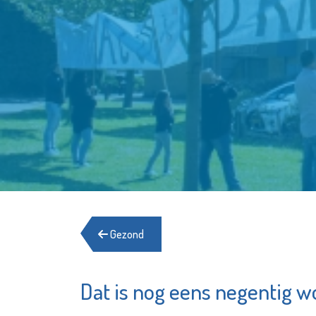
Gezond
Dat is nog eens negentig 
Open Art
Stroom
Exchange
MVS