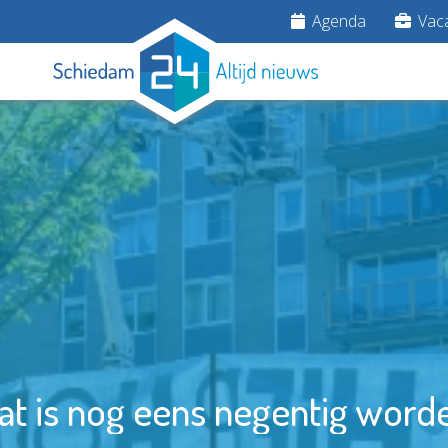
Agenda
Vaca
at is nog eens negentig word