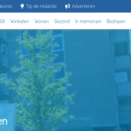
tures
Tip de redactie
Adverteren
Uit
Winkelen
Wonen
Gezond
In memoriam
Bedrijven
en