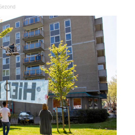
Schiedam
Gezond
e pagina
Bekijk de pagina