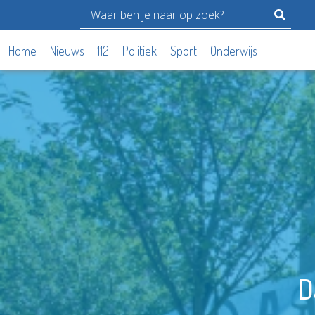
Home
Nieuws
112
Politiek
Sport
Onderwijs
D