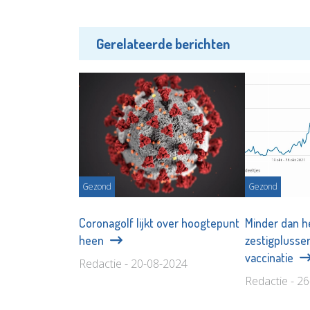
Gerelateerde berichten
Gezond
Gezond
Coronagolf lijkt over hoogtepunt
Minder dan h
heen
zestigplusser
vaccinatie
Redactie - 20-08-2024
Redactie - 2