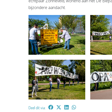
echtpaar Zonneveld, wonend aan het De Biepad 
bijzondere aandacht.
Deel dit via: