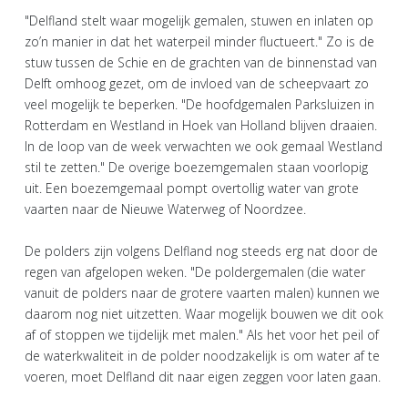
"Delfland stelt waar mogelijk gemalen, stuwen en inlaten op
zo’n manier in dat het waterpeil minder fluctueert." Zo is de
stuw tussen de Schie en de grachten van de binnenstad van
Delft omhoog gezet, om de invloed van de scheepvaart zo
veel mogelijk te beperken. "De hoofdgemalen Parksluizen in
Rotterdam en Westland in Hoek van Holland blijven draaien.
In de loop van de week verwachten we ook gemaal Westland
stil te zetten." De overige boezemgemalen staan voorlopig
uit. Een boezemgemaal pompt overtollig water van grote
vaarten naar de Nieuwe Waterweg of Noordzee.
De polders zijn volgens Delfland nog steeds erg nat door de
regen van afgelopen weken. "De poldergemalen (die water
vanuit de polders naar de grotere vaarten malen) kunnen we
daarom nog niet uitzetten. Waar mogelijk bouwen we dit ook
af of stoppen we tijdelijk met malen." Als het voor het peil of
de waterkwaliteit in de polder noodzakelijk is om water af te
voeren, moet Delfland dit naar eigen zeggen voor laten gaan.