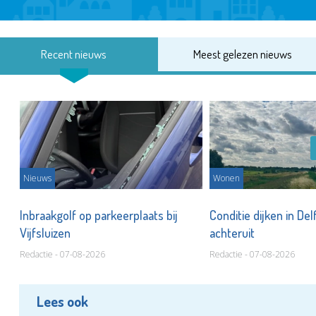
Recent nieuws
Meest gelezen nieuws
Nieuws
Wonen
Inbraakgolf op parkeerplaats bij
Conditie dijken in Del
Vijfsluizen
achteruit
Redactie - 07-08-2026
Redactie - 07-08-2026
Lees ook