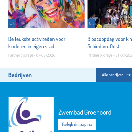
Uit
Uit
De leukste activiteiten voor
Bioscoopdag voor kin
kinderen in eigen stad
Schiedam-Oost
Partnerbijdrage - 07-08-2026
Partnerbijdrage - 31-07-20
Bedrijven
Alle bedrijven
Zwembad Groenoord
Bekijk de pagina