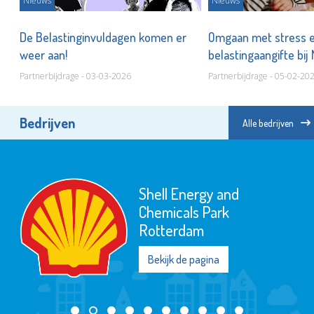
Nieuws
Nieuws
De Belastinginvuldagen komen er
Omgaan met stress 
weer aan!
belastingaangifte bij
Partnerbijdrage - 03-03-2026
Partnerbijdrage - 05-02-20
Bedrijven
Alle bedrijven
Shell Energy and
Chemicals Park
Rotterdam
Bekijk de pagina