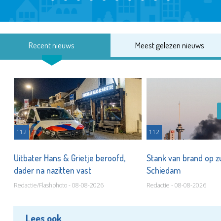
Recent nieuws
Meest gelezen nieuws
112
112
Uitbater Hans & Grietje beroofd,
Stank van brand op zu
dader na nazitten vast
Schiedam
Redactie/Flashphoto - 08-08-2026
Redactie - 08-08-2026
Lees ook