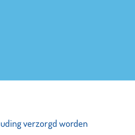
uding verzorgd worden
undation
MAES notarissen