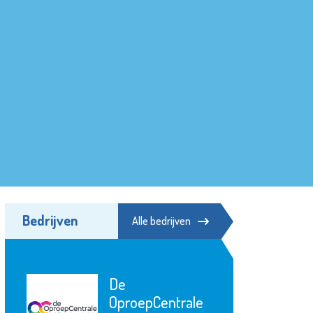
Bedrijven
Alle bedrijven
De
OproepCentrale