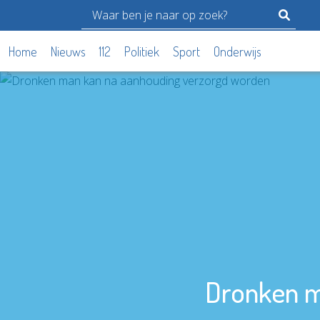
Home
Nieuws
112
Politiek
Sport
Onderwijs
Dronken m