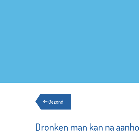
Gezond
Dronken man kan na aanho
Fundament
YETS Fo
Advies