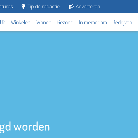
tures
Tip de redactie
Adverteren
Uit
Winkelen
Wonen
Gezond
In memoriam
Bedrijven
rgd worden