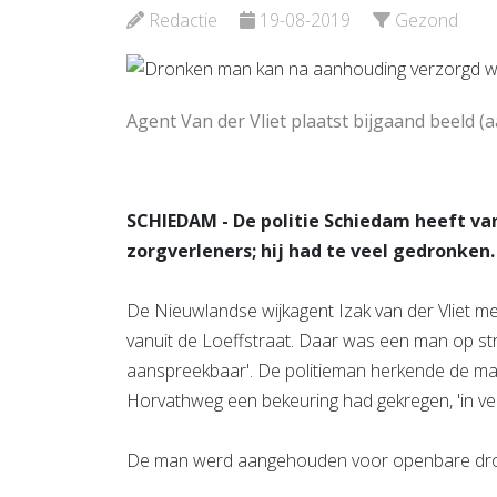
Bekijk d
Redactie
19-08-2019
Gezond
Bekijk de pagina
Agent Van der Vliet plaatst bijgaand beeld (aa
SCHIEDAM - De politie Schiedam heeft 
zorgverleners; hij had te veel gedronken.
De Nieuwlandse wijkagent Izak van der Vliet mel
vanuit de Loeffstraat. Daar was een man op str
aanspreekbaar'. De politieman herkende de ma
Horvathweg een bekeuring had gekregen, 'in ve
De man werd aangehouden voor openbare dro