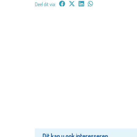
Deel dit via:
Dit kan u ook interesseren