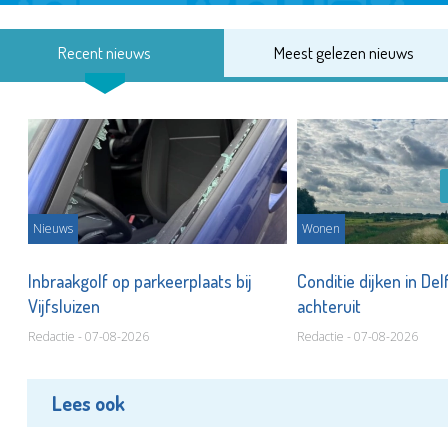
Recent nieuws
Meest gelezen nieuws
Nieuws
Wonen
Inbraakgolf op parkeerplaats bij
Conditie dijken in Del
Vijfsluizen
achteruit
Redactie - 07-08-2026
Redactie - 07-08-2026
Lees ook