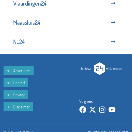
Vlaardingen24
Maassluis24
NL24
Adverteren
Contact
Privacy
Volg ons:
Disclaimer
© 2026 - Schiedam24
Crealisatie door
The MindOffice