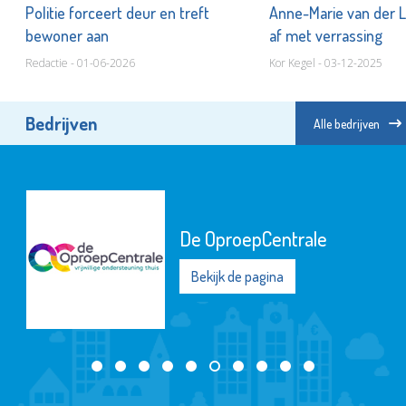
Politie forceert deur en treft
Anne-Marie van der Li
bewoner aan
af met verrassing
Redactie - 01-06-2026
Kor Kegel - 03-12-2025
Bedrijven
Alle bedrijven
Schi
pCentrale
Beki
pagina