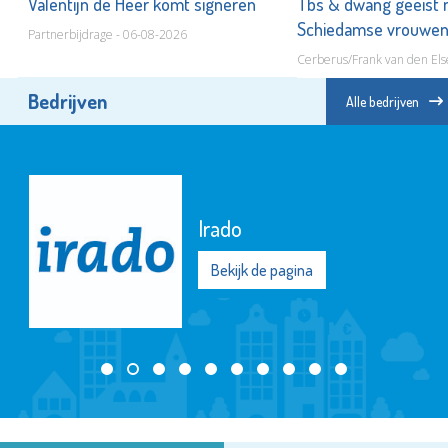
ot
Valentijn de Heer komt signeren
Tbs & dwang geëist 
Schiedamse vrouwe
Partnerbijdrage - 06-08-2026
Cerberus/Frank van den Els
Bedrijven
Alle bedrijven
Irado
Bekijk de pagina