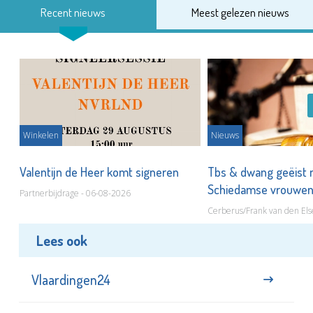
Recent nieuws
Meest gelezen nieuws
Winkelen
Nieuws
Valentijn de Heer komt signeren
Tbs & dwang geëist 
Schiedamse vrouwe
Partnerbijdrage - 06-08-2026
Cerberus/Frank van den Els
Lees ook
Vlaardingen24