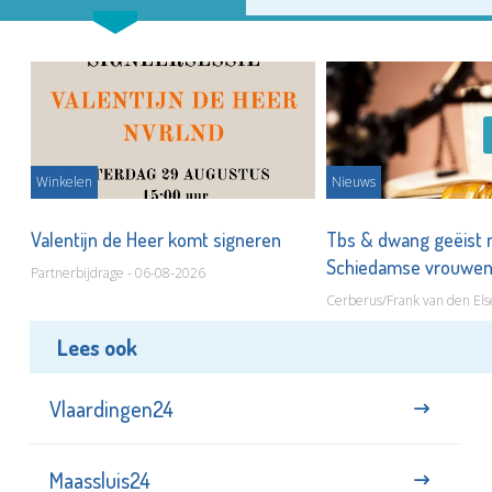
Winkelen
Nieuws
Valentijn de Heer komt signeren
Tbs & dwang geëist 
Schiedamse vrouwe
Partnerbijdrage - 06-08-2026
Cerberus/Frank van den Els
Lees ook
Vlaardingen24
Maassluis24