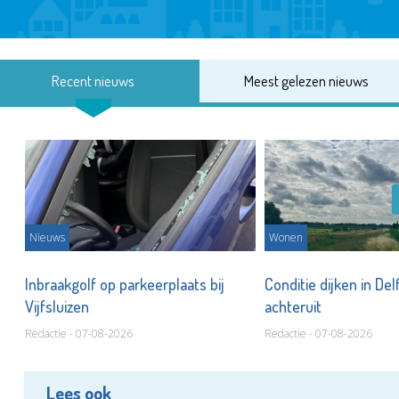
Recent nieuws
Meest gelezen nieuws
Nieuws
Wonen
Inbraakgolf op parkeerplaats bij
Conditie dijken in Del
Vijfsluizen
achteruit
Redactie - 07-08-2026
Redactie - 07-08-2026
Lees ook