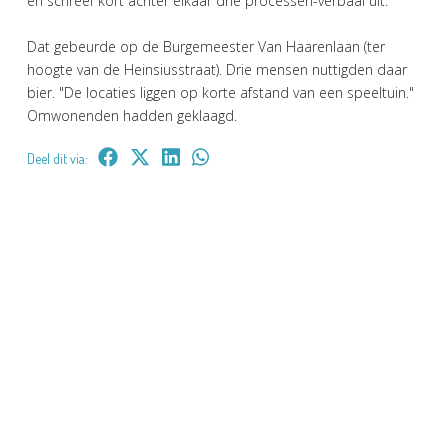
en schreef kort achter elkaar drie processen-verbaal uit.
Dat gebeurde op de Burgemeester Van Haarenlaan (ter
hoogte van de Heinsiusstraat). Drie mensen nuttigden daar
bier. "De locaties liggen op korte afstand van een speeltuin."
Omwonenden hadden geklaagd.
Deel dit via: