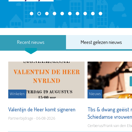
Recent nieuws
Meest gelezen nieuws
Winkelen
Nieuws
Valentijn de Heer komt signeren
Tbs & dwang geëist 
Schiedamse vrouwe
Partnerbijdrage - 06-08-2026
Cerberus/Frank van den Els