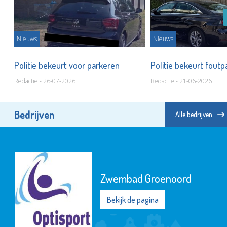
Nieuws
Nieuws
Politie bekeurt voor parkeren
Politie bekeurt fout
Redactie - 26-07-2026
Redactie - 21-06-2026
Bedrijven
Alle bedrijven
Zwembad Groenoord
Bekijk de pagina