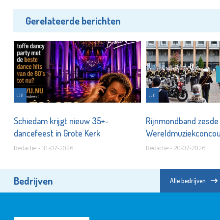
Gerelateerde berichten
Uit
Uit
Schiedam krijgt nieuw 35+-
Rijnmondband zesde
dancefeest in Grote Kerk
Wereldmuziekconco
Redactie - 31-07-2026
Redactie - 20-07-2026
Bedrijven
Alle bedrijven