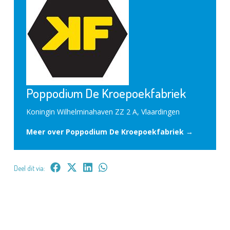
Poppodium De Kroepoekfabriek
Koningin Wilhelminahaven ZZ 2 A, Vlaardingen
Meer over Poppodium De Kroepoekfabriek →
Deel dit via: