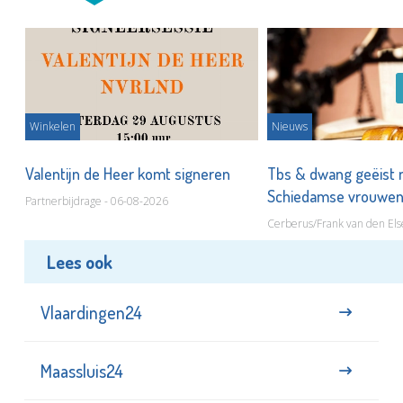
Winkelen
Nieuws
Valentijn de Heer komt signeren
Tbs & dwang geëist 
Schiedamse vrouwe
Partnerbijdrage - 06-08-2026
Cerberus/Frank van den Els
Lees ook
Vlaardingen24
Maassluis24