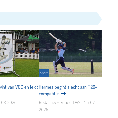
Sport
wint van VCC en leidt
Hermes begint slecht aan T20-
competitie
2-08-2026
Redactie/Hermes-DVS - 16-07-
2026