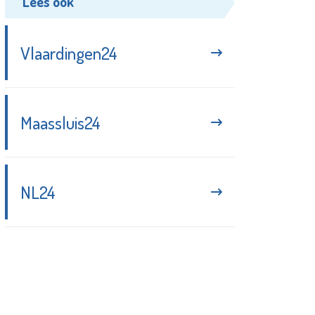
Lees ook
Vlaardingen24
Maassluis24
NL24
Blijf up-to-date