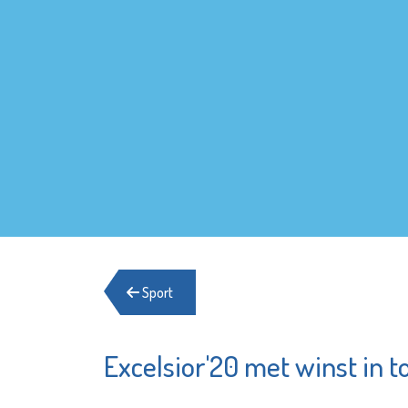
Sport
Excelsior'20 met winst in t
Stadsge
Naut
Vlaardi