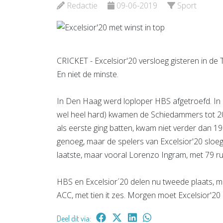
Bekijk de pagina
Redactie
09-06-2019
Sport
Bekijk d
CRICKET - Excelsior'20 versloeg gisteren in de
En niet de minste.
In Den Haag werd loploper HBS afgetroefd. In e
wel heel hard) kwamen de Schiedammers tot 201
als eerste ging batten, kwam niet verder dan 195
genoeg, maar de spelers van Excelsior'20 sloeg
laatste, maar vooral Lorenzo Ingram, met 79 ru
HBS en Excelsior´20 delen nu tweede plaats, me
ACC, met tien it zes. Morgen moet Excelsior'20
Deel dit via: