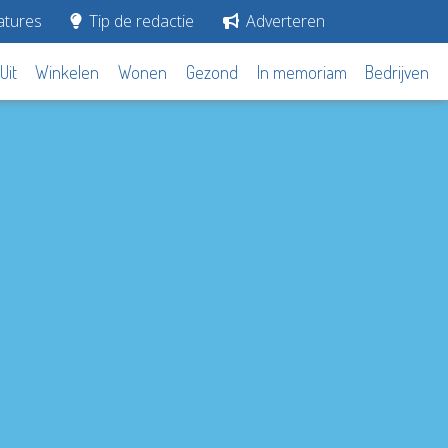
tures
Tip de redactie
Adverteren
Uit
Winkelen
Wonen
Gezond
In memoriam
Bedrijven