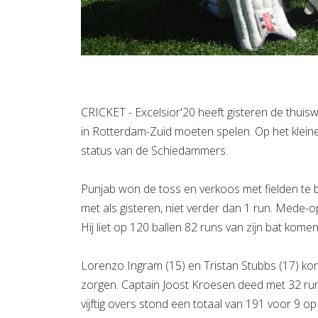
CRICKET - Excelsior'20 heeft gisteren de thuis
in Rotterdam-Zuid moeten spelen. Op het klei
status van de Schiedammers.
Punjab won de toss en verkoos met fielden te
met als gisteren, niet verder dan 1 run. Mede
Hij liet op 120 ballen 82 runs van zijn bat komen
Lorenzo Ingram (15) en Tristan Stubbs (17) kond
zorgen. Captain Joost Kroesen deed met 32 runs
vijftig overs stond een totaal van 191 voor 9 op