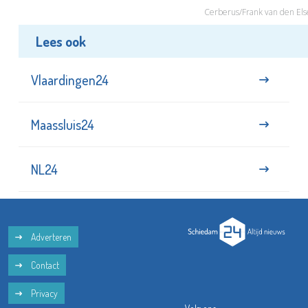
Cerberus/Frank van den Els
Lees ook
Vlaardingen24
Maassluis24
NL24
Adverteren
Contact
Privacy