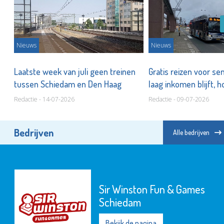
Nieuws
Nieuws
n
Laatste week van juli geen treinen
Gratis reizen voor s
tussen Schiedam en Den Haag
laag inkomen blijft, h
Redactie - 14-07-2026
Redactie - 09-07-2026
Bedrijven
Alle bedrijven
Sir Winston Fun & Games
Schiedam
Bekijk de pagina