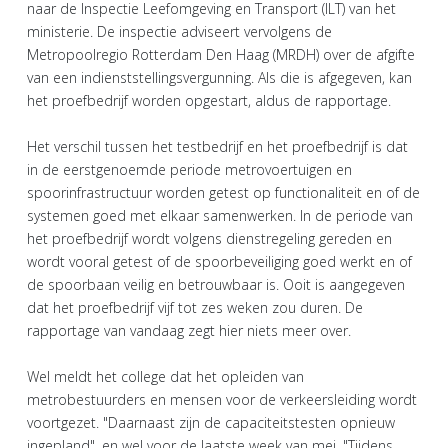
naar de Inspectie Leefomgeving en Transport (ILT) van het
ministerie. De inspectie adviseert vervolgens de
Metropoolregio Rotterdam Den Haag (MRDH) over de afgifte
van een indienststellingsvergunning. Als die is afgegeven, kan
het proefbedrijf worden opgestart, aldus de rapportage.
Het verschil tussen het testbedrijf en het proefbedrijf is dat
in de eerstgenoemde periode metrovoertuigen en
spoorinfrastructuur worden getest op functionaliteit en of de
systemen goed met elkaar samenwerken. In de periode van
het proefbedrijf wordt volgens dienstregeling gereden en
wordt vooral getest of de spoorbeveiliging goed werkt en of
de spoorbaan veilig en betrouwbaar is. Ooit is aangegeven
dat het proefbedrijf vijf tot zes weken zou duren. De
rapportage van vandaag zegt hier niets meer over.
Wel meldt het college dat het opleiden van
metrobestuurders en mensen voor de verkeersleiding wordt
voortgezet. "Daarnaast zijn de capaciteitstesten opnieuw
ingepland", en wel voor de laatste week van mei. "Tijdens