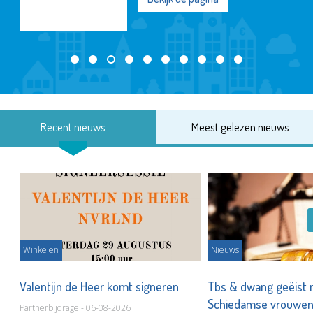
Recent nieuws
Meest gelezen nieuws
Winkelen
Nieuws
Valentijn de Heer komt signeren
Tbs & dwang geëist 
Schiedamse vrouwe
Partnerbijdrage - 06-08-2026