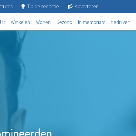
tures
Tip de redactie
Adverteren
Uit
Winkelen
Wonen
Gezond
In memoriam
Bedrijven
nomineerden