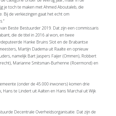
jg je toch te maken met Ahmed Aboutaleb, die
e. Bij de verkiezingen gaat het echt om
s.”
el van Beste Bestuurder 2019. Dat zijn een commissaris
nt, die de titel in 2016 al won, en twee
gedeputeerde Hanke Bruins Slot en de Brabantse
meesters, Martijn Dadema uit Raalte en opnieuw
ders, namelijk Bart Jaspers Faijer (Ommen), Robbert
(Utrecht), Marianne Smitsman-Burhenne (Roermond) en
 gemeente (onder de 45.000 inwoners) komen drie
k, Hans te Lindert uit Aalten en Hans Marchal uit Wijk
estuurde Decentrale Overheidsorganisatie. Dat zijn de