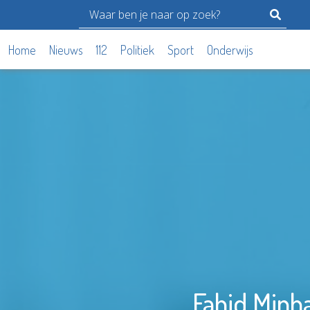
Home
Nieuws
112
Politiek
Sport
Onderwijs
Fahid Minh