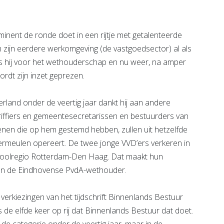
minent de ronde doet in een rijtje met getalenteerde
 zijn eerdere werkomgeving (de vastgoedsector) al als
os hij voor het wethouderschap en nu weer, na amper
ordt zijn inzet geprezen.
land onder de veertig jaar dankt hij aan andere
iffiers en gemeentesecretarissen en bestuurders van
enen die op hem gestemd hebben, zullen uit hetzelfde
ermeulen opereert. De twee jonge VVD’ers verkeren in
oolregio Rotterdam-Den Haag. Dat maakt hun
 van de Eindhovense PvdA-wethouder.
 verkiezingen van het tijdschrift Binnenlands Bestuur
 de elfde keer op rij dat Binnenlands Bestuur dat doet.
n de categorie onder de veertig jaar, maar in de