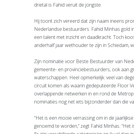
drietal is Fahid veruit de jongste.
Hij toont zich vereerd dat zijn naam ineens pro
Nederlandse bestuurders. Fahid Minhas gold in
een talent met inzicht en daadkracht. Toch ko
anderhalf jaar wethouder te zijn in Schiedam, w
Zijn nominatie voor Beste Bestuurder van Neder
gemeente- en provinciebestuurders, ook aan gr
waterschappen. Heel opmerkelijk: veel van deg
circuit komen als waarin gedeputeerde Floor V
overlappende netwerken in en rond de Metrop
nominaties nog net iets bijzonderder dan die
“Het is een mooie verrassing om in de jaarlijkse
genoemd te worden,’’ zegt Fahid Minhas. “Het is
Er zijn verschillende categorieën en ik val dan i