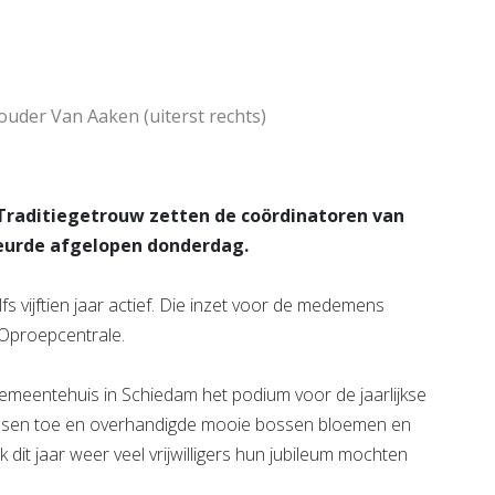
e pagina
Bekijk de pagina
ouder Van Aaken (uiterst rechts)
 Traditiegetrouw zetten de coördinatoren van
beurde afgelopen donderdag.
 zelfs vijftien jaar actief. Die inzet voor de medemens
Oproepcentrale.
gemeentehuis in Schiedam het podium voor de jaarlijkse
arissen toe en overhandigde mooie bossen bloemen en
 dit jaar weer veel vrijwilligers hun jubileum mochten