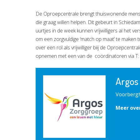
De Oproepcentrale brengt thuiswonende mensen 
die graag willen helpen. Dit gebeurt in Schieda
uurtjes in de week kunnen vrijwilligers al het v
om een zorgvuldige ‘match op maat’ te maken tus
over een rol als vrijwilliger biij de Oproepcentr
opnemen met een van de coördinatoren via T: 
Argos
Voorbergh
Meer ove