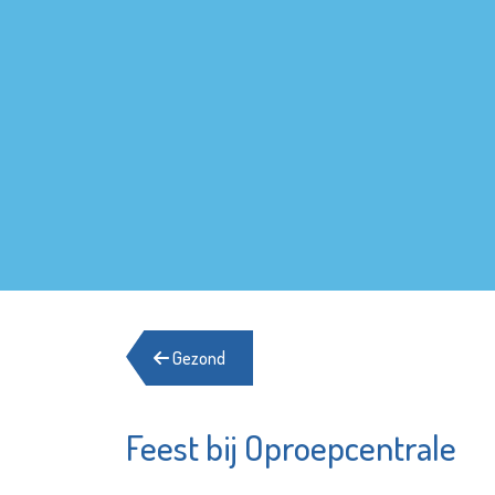
Gezond
Feest bij Oproepcentrale
Franciscus
St.-Jo
Bekijk de pagina