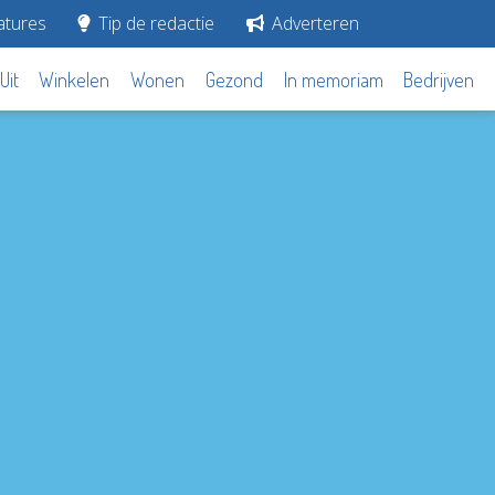
tures
Tip de redactie
Adverteren
Uit
Winkelen
Wonen
Gezond
In memoriam
Bedrijven