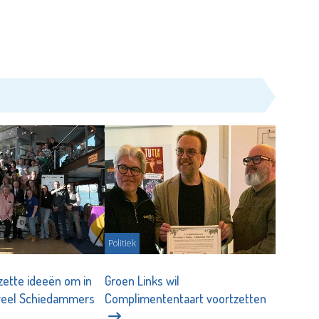
Politiek
zette ideeën om in
Groen Links wil
 veel Schiedammers
Complimententaart voortzetten