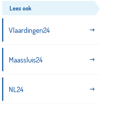
Lees ook
Vlaardingen24
Maassluis24
NL24
Blijf up-to-date