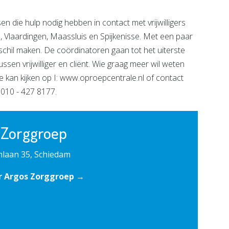
die hulp nodig hebben in contact met vrijwilligers
m, Vlaardingen, Maassluis en Spijkenisse. Met een paar
erschil maken. De coördinatoren gaan tot het uiterste
sen vrijwilliger en cliënt. Wie graag meer wil weten
ale kan kijken op I: www.oproepcentrale.nl of contact
010 - 427 8177.
 Zorggroep
laan 35, Schiedam
r Argos Zorggroep →