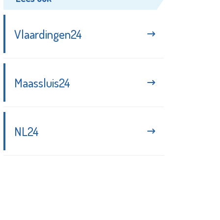
Vlaardingen24
Maassluis24
NL24
Blijf up-to-date