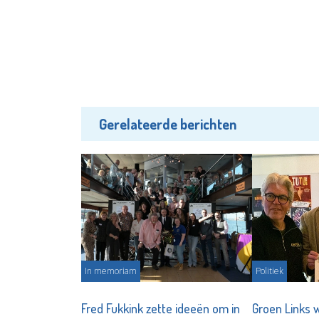
Gerelateerde berichten
In memoriam
Politiek
Fred Fukkink zette ideeën om in
Groen Links w