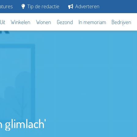
tures
Tip de redactie
Adverteren
Uit
Winkelen
Wonen
Gezond
In memoriam
Bedrijven
 glimlach'