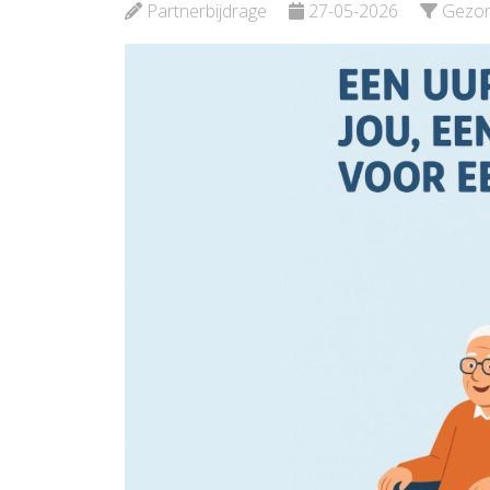
Schiedam
Partnerbijdrage
27-05-2026
Gezo
Bekijk d
Bekijk de pagina