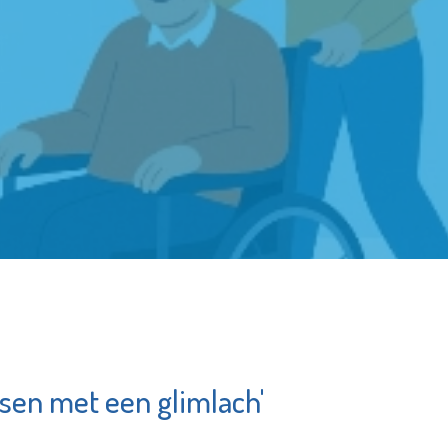
sen met een glimlach'
Stichting Primo
hulp
Schiedam
am