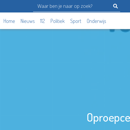
Home
Nieuws
112
Politiek
Sport
Onderwijs
Oproepcen