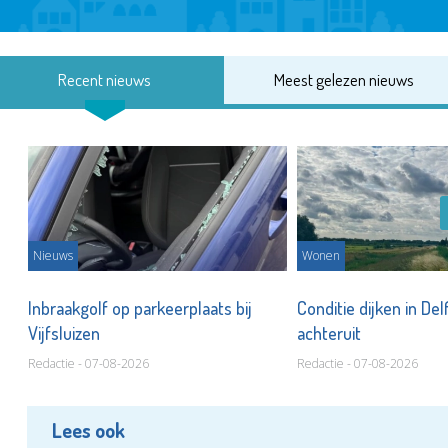
Recent nieuws
Meest gelezen nieuws
Nieuws
Wonen
Inbraakgolf op parkeerplaats bij
Conditie dijken in Del
Vijfsluizen
achteruit
Redactie - 07-08-2026
Redactie - 07-08-2026
Lees ook