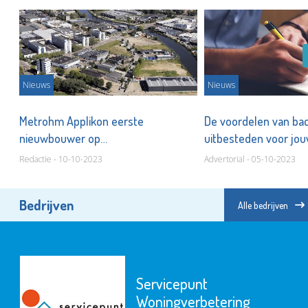
Nieuws
Nieuws
Metrohm Applikon eerste
De voordelen van bac
nieuwbouwer op
uitbesteden voor jou
mechatronicacampus
Redactie - 10-10-2023
Advertorial - 05-10-2023
Bedrijven
Alle bedrijven
Servicepunt
Woningverbetering