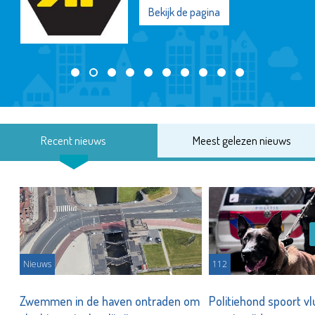
Bekijk de pagina
Recent nieuws
Meest gelezen nieuws
Nieuws
112
Zwemmen in de haven ontraden om
Politiehond spoort v