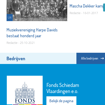
er
Mascha Dekker kampi
Redactie - 16-01-2017
Uit
Muziekvereniging Harpe Davids
bestaat honderd jaar
Redactie - 25-10-2021
Bedrijven
Alle bedrijven
Fonds Schiedam
Vlaardingen e.o.
Bekijk de pagina