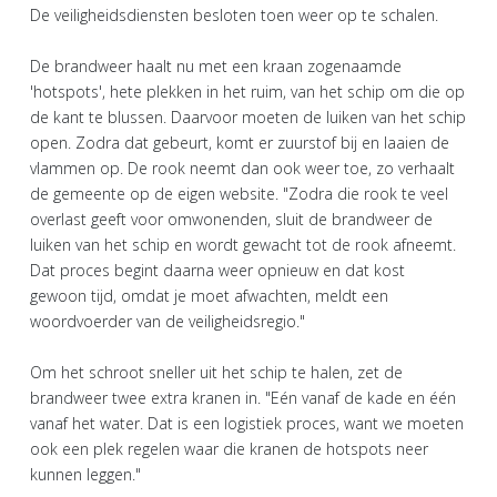
De veiligheidsdiensten besloten toen weer op te schalen.
De brandweer haalt nu met een kraan zogenaamde
'hotspots', hete plekken in het ruim, van het schip om die op
de kant te blussen. Daarvoor moeten de luiken van het schip
open. Zodra dat gebeurt, komt er zuurstof bij en laaien de
vlammen op. De rook neemt dan ook weer toe, zo verhaalt
de gemeente op de eigen website. "Zodra die rook te veel
overlast geeft voor omwonenden, sluit de brandweer de
luiken van het schip en wordt gewacht tot de rook afneemt.
Dat proces begint daarna weer opnieuw en dat kost
gewoon tijd, omdat je moet afwachten, meldt een
woordvoerder van de veiligheidsregio."
Om het schroot sneller uit het schip te halen, zet de
brandweer twee extra kranen in. "Eén vanaf de kade en één
vanaf het water. Dat is een logistiek proces, want we moeten
ook een plek regelen waar die kranen de hotspots neer
kunnen leggen."