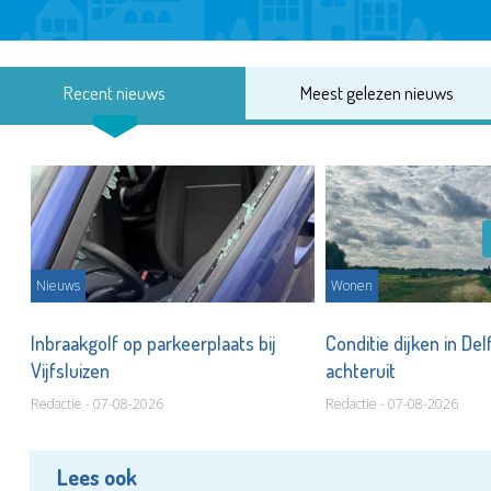
Recent nieuws
Meest gelezen nieuws
Nieuws
Wonen
Inbraakgolf op parkeerplaats bij
Conditie dijken in Del
Vijfsluizen
achteruit
Redactie - 07-08-2026
Redactie - 07-08-2026
Lees ook