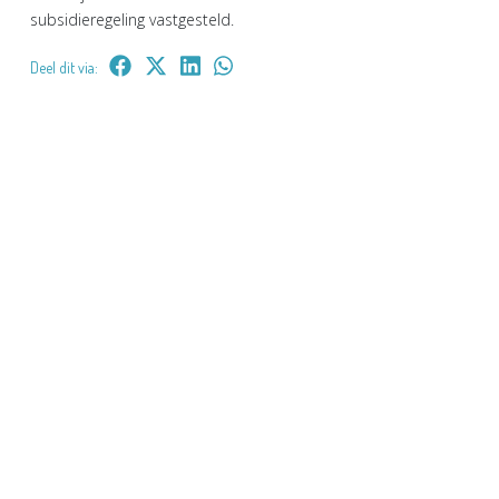
subsidieregeling vastgesteld.
Deel dit via: