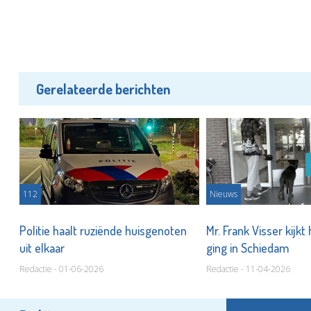
Gerelateerde berichten
112
Nieuws
p
Politie haalt ruziënde huisgenoten
Mr. Frank Visser kijkt
uit elkaar
ging in Schiedam
Redactie - 01-06-2026
Redactie - 11-04-2026