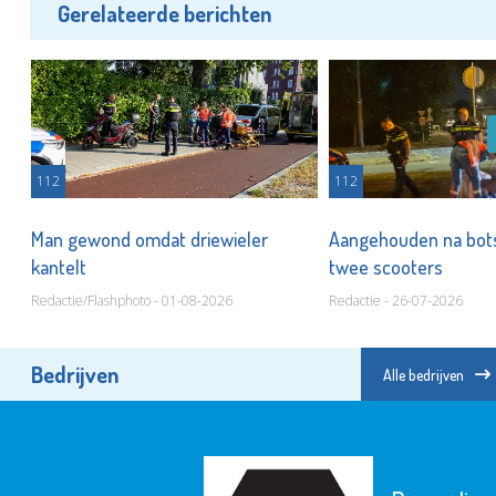
Gerelateerde berichten
112
112
Man gewond omdat driewieler
Aangehouden na bots
kantelt
twee scooters
Redactie/Flashphoto - 01-08-2026
Redactie - 26-07-2026
Bedrijven
Alle bedrijven