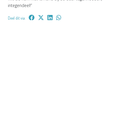
integendeel!”
Deel dit via: