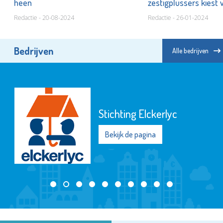
heen
zestigplussers kiest 
Redactie - 20-08-2024
Redactie - 26-01-2024
Bedrijven
Alle bedrijven
Stichting Elckerlyc
Bekijk de pagina