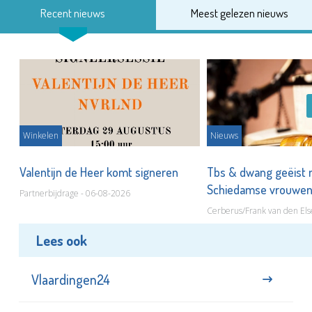
Recent nieuws
Meest gelezen nieuws
Winkelen
Nieuws
Valentijn de Heer komt signeren
Tbs & dwang geëist 
Schiedamse vrouwe
Partnerbijdrage - 06-08-2026
Cerberus/Frank van den Els
Lees ook
Vlaardingen24