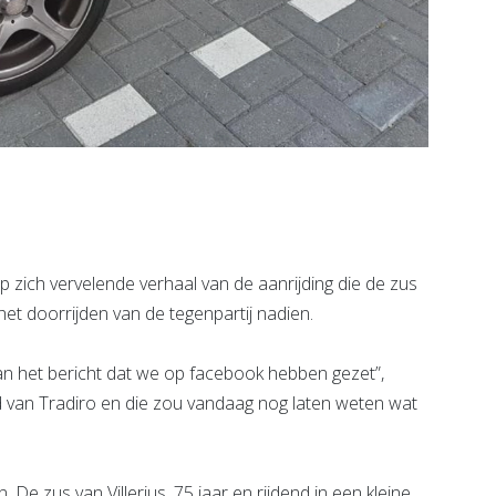
 zich vervelende verhaal van de aanrijding die de zus
et doorrijden van de tegenpartij nadien.
an het bericht dat we op facebook hebben gezet”,
nd van Tradiro en die zou vandaag nog laten weten wat
. De zus van Villerius, 75 jaar en rijdend in een kleine