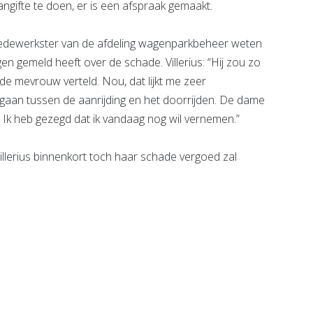
gifte te doen, er is een afspraak gemaakt.
n medewerkster van de afdeling wagenparkbeheer weten
n gemeld heeft over de schade. Villerius: “Hij zou zo
 de mevrouw verteld. Nou, dat lijkt me zeer
gegaan tussen de aanrijding en het doorrijden. De dame
n. Ik heb gezegd dat ik vandaag nog wil vernemen.”
illerius binnenkort toch haar schade vergoed zal