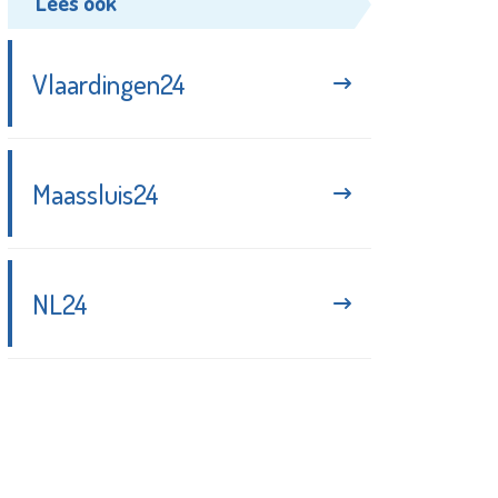
Lees ook
Vlaardingen24
Maassluis24
NL24
Blijf up-to-date