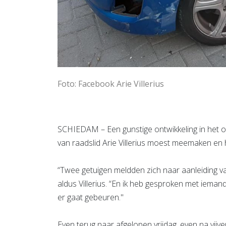
Foto: Facebook Arie Villerius
SCHIEDAM – Een gunstige ontwikkeling in het op
van raadslid Arie Villerius moest meemaken en h
“Twee getuigen meldden zich naar aanleiding v
aldus Villerius. “En ik heb gesproken met iema
er gaat gebeuren."
Even terug naar afgelopen vrijdag, even na vijven