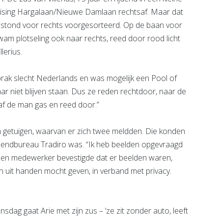
kruising Hargalaan/Nieuwe Damlaan rechtsaf. Maar dat
ij stond voor rechts voorgesorteerd. Op de baan voor
wam plotseling ook naar rechts, reed door rood licht
lerius.
sprak slecht Nederlands en was mogelijk een Pool of
aar niet blijven staan. Dus ze reden rechtdoor, naar de
gaf de man gas en reed door.”
n getuigen, waarvan er zich twee meldden. Die konden
tzendbureau Tradiro was. “Ik heb beelden opgevraagd
Een medewerker bevestigde dat er beelden waren,
ren uit handen mocht geven, in verband met privacy.
sdag gaat Arie met zijn zus – ‘ze zit zonder auto, leeft