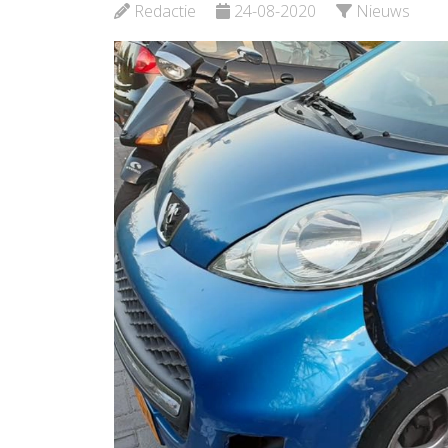
Waterw
Redactie
24-08-2020
Nieuws
Bekijk de pagina
Noord
Bekijk d