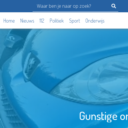
Home
Nieuws
112
Politiek
Sport
Onderwijs
Gunstige on