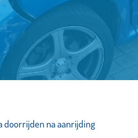
 doorrijden na aanrijding
schappij
Schiedam
ement
Waterklaar