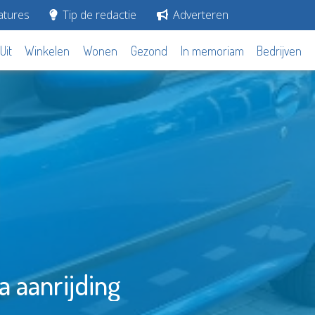
tures
Tip de redactie
Adverteren
Uit
Winkelen
Wonen
Gezond
In memoriam
Bedrijven
a aanrijding