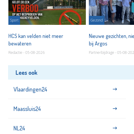
Sport
Gezond
HCS kan velden niet meer
Nieuwe gezichten, ni
bewateren
bij Argos
Redactie - 05-08-2026
Partnerbijdrage - 05-08-20
Lees ook
Vlaardingen24
Maassluis24
NL24