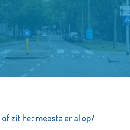
 of zit het meeste er al op?
ida Praktijk
Shell Energy an
r
Chemicals Park