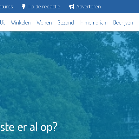
tures
Tip de redactie
Adverteren
Uit
Winkelen
Wonen
Gezond
In memoriam
Bedrijven
ste er al op?