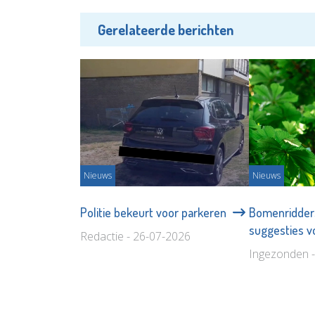
Gerelateerde berichten
Nieuws
Nieuws
Politie bekeurt voor parkeren
Bomenridder
suggesties v
Redactie - 26-07-2026
Ingezonden 