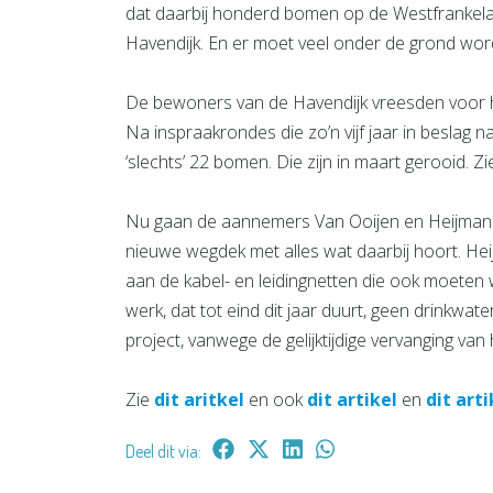
dat daarbij honderd bomen op de Westfrankela
Havendijk. En er moet veel onder de grond wo
De bewoners van de Havendijk vreesden voor 
Na inspraakrondes die zo’n vijf jaar in beslag 
‘slechts’ 22 bomen. Die zijn in maart gerooid. Z
Nu gaan de aannemers Van Ooijen en Heijmans 
nieuwe wegdek met alles wat daarbij hoort. Hei
aan de kabel- en leidingnetten die ook moeten
werk, dat tot eind dit jaar duurt, geen drinkwate
project, vanwege de gelijktijdige vervanging van 
Zie
dit aritkel
en ook
dit artikel
en
dit arti
Deel dit via: