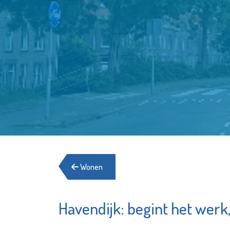
Wonen
Havendijk: begint het werk,
Ale
Scholengemeenschap
voo
Spieringshoek