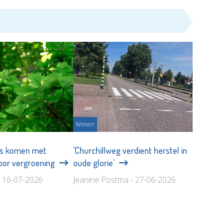
Wonen
s komen met
'Churchillweg verdient herstel in
oor vergroening
oude glorie'
- 16-07-2026
Jeanine Postma - 27-06-2026