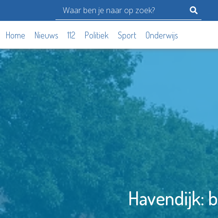
Home
Nieuws
112
Politiek
Sport
Onderwijs
Havendijk: b