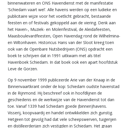
binnenwateren en ONS Havendienst met de manifestatie
'Schiedam vaart wel'. Alle havens werden op een ludieke en
publicitaire wijze voor het voetlicht gebracht, bestaande
feesten en of festivals gekoppeld aan de viering. Denk aan
het Haven-, Muziek- en Molenfestival, de Aleidafeesten,
Maasboulevardfeesten, Open Havendag rond de Wilhelmina-
en Wiltonhaven. Historicus Hans van der Sloot kreeg toen
ook van de Openbare Nutsbedrijven (ONS) opdracht een
boek te schrijven dat in 1991 uitkwam met als titel
Havenboek Schiedam. In dat boek ook een apart hoofdstuk
Leve de Gorzen.
Op 9 november 1999 publiceerde Arie van der Knaap in de
Binnenvaartkrant onder de kop: Schiedam oudste havenstad
in de Rijnmond. Hij beschreef ook in hoofdlijnen de
geschiedenis en de werkwijze van de Havendienst tot dan
toe. Vanaf 1339 had Schiedam goede (binnen)havens.
Visserij, koopvaardij en handel ontwikkelden zich gunstig.
Hetgeen tot gevolg had dat vele scheepswerven, tuigerijen
en distilleerderijen zich vestigden in Schiedam. Het graan