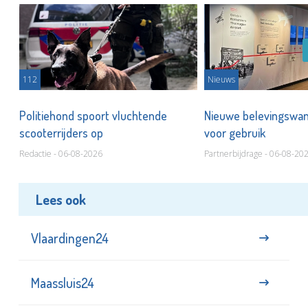
112
Nieuws
Politiehond spoort vluchtende
Nieuwe belevingswan
scooterrijders op
voor gebruik
Redactie - 06-08-2026
Partnerbijdrage - 06-08-20
Lees ook
Vlaardingen24
Maassluis24