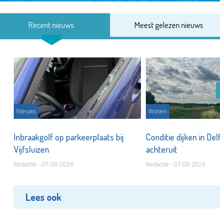
Recent nieuws
Meest gelezen nieuws
Nieuws
Wonen
Inbraakgolf op parkeerplaats bij
Conditie dijken in Del
Vijfsluizen
achteruit
Redactie - 07-08-2026
Redactie - 07-08-2026
Lees ook