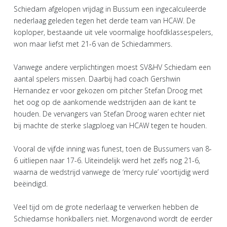
Schiedam afgelopen vrijdag in Bussum een ingecalculeerde
nederlaag geleden tegen het derde team van HCAW. De
koploper, bestaande uit vele voormalige hoofdklassespelers,
won maar liefst met 21-6 van de Schiedammers.
Vanwege andere verplichtingen moest SV&HV Schiedam een
aantal spelers missen. Daarbij had coach Gershwin
Hernandez er voor gekozen om pitcher Stefan Droog met
het oog op de aankomende wedstrijden aan de kant te
houden. De vervangers van Stefan Droog waren echter niet
bij machte de sterke slagploeg van HCAW tegen te houden.
Vooral de vijfde inning was funest, toen de Bussumers van 8-
6 uitliepen naar 17-6. Uiteindelijk werd het zelfs nog 21-6,
waarna de wedstrijd vanwege de ‘mercy rule’ voortijdig werd
beëindigd.
Veel tijd om de grote nederlaag te verwerken hebben de
Schiedamse honkballers niet. Morgenavond wordt de eerder