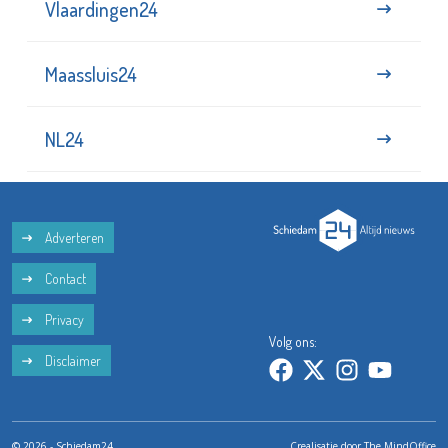
Vlaardingen24
Maassluis24
NL24
Adverteren
Contact
Privacy
Volg ons:
Disclaimer
© 2026 - Schiedam24
Crealisatie door
The MindOffice