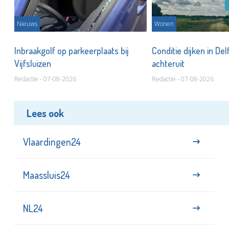
Nieuws
Wonen
Inbraakgolf op parkeerplaats bij
Conditie dijken in Del
Vijfsluizen
achteruit
Redactie - 07-08-2026
Redactie - 07-08-2026
Lees ook
Vlaardingen24
Maassluis24
NL24