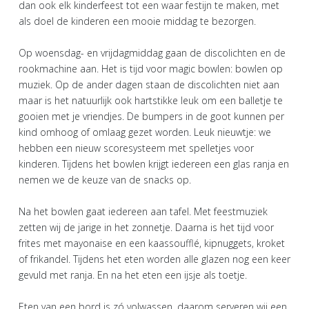
dan ook elk kinderfeest tot een waar festijn te maken, met
als doel de kinderen een mooie middag te bezorgen.
Op woensdag- en vrijdagmiddag gaan de discolichten en de
rookmachine aan. Het is tijd voor magic bowlen: bowlen op
muziek. Op de ander dagen staan de discolichten niet aan
maar is het natuurlijk ook hartstikke leuk om een balletje te
gooien met je vriendjes. De bumpers in de goot kunnen per
kind omhoog of omlaag gezet worden. Leuk nieuwtje: we
hebben een nieuw scoresysteem met spelletjes voor
kinderen. Tijdens het bowlen krijgt iedereen een glas ranja en
nemen we de keuze van de snacks op.
Na het bowlen gaat iedereen aan tafel. Met feestmuziek
zetten wij de jarige in het zonnetje. Daarna is het tijd voor
frites met mayonaise en een kaassoufflé, kipnuggets, kroket
of frikandel. Tijdens het eten worden alle glazen nog een keer
gevuld met ranja. En na het eten een ijsje als toetje.
Eten van een bord is zó volwassen, daarom serveren wij een