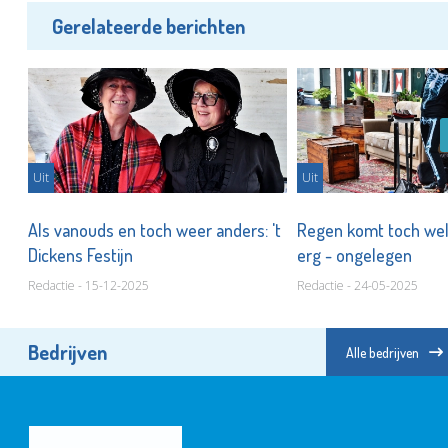
Gerelateerde berichten
Uit
Uit
Als vanouds en toch weer anders: 't
Regen komt toch wel
ag
Dickens Festijn
erg - ongelegen
Redactie - 15-12-2025
Redactie - 24-05-2025
Bedrijven
Alle bedrijven