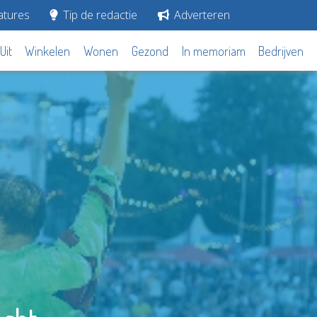
tures
Tip de redactie
Adverteren
Uit
Winkelen
Wonen
Gezond
In memoriam
Bedrijven