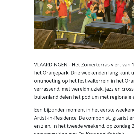
VLAARDINGEN - Het Zomerterras viert van 15 
het Oranjepark. Drie weekenden lang kunt u
ontmoeting op het festivalterrein in het Or
verrassend, met wereldmuziek, jazz en cross
buitenland delen het podium met regionale e
Een bijzonder moment in het eerste weekend
Artist-in-Residence. De componist, gitarist e
en zien. In het tweede weekend, op zondag 24
samenwerking met De Kroepoekfabriek.