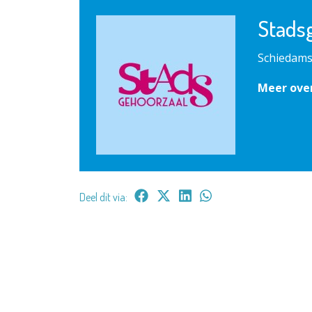
Stads
Schiedams
Meer ove
Deel dit via: