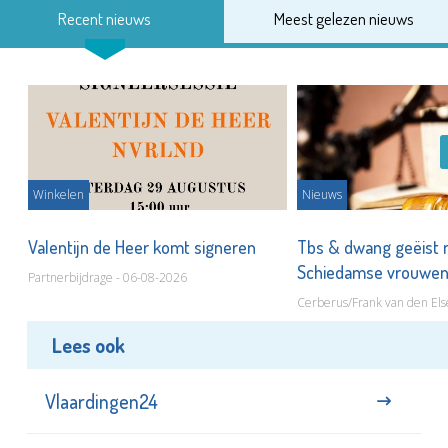
Recent nieuws
Meest gelezen nieuws
Winkelen
Nieuws
Valentijn de Heer komt signeren
Tbs & dwang geëist 
Schiedamse vrouwe
Partnerbijdrage - 06-08-2026
Cerberus/Frank van den Els
Lees ook
Vlaardingen24