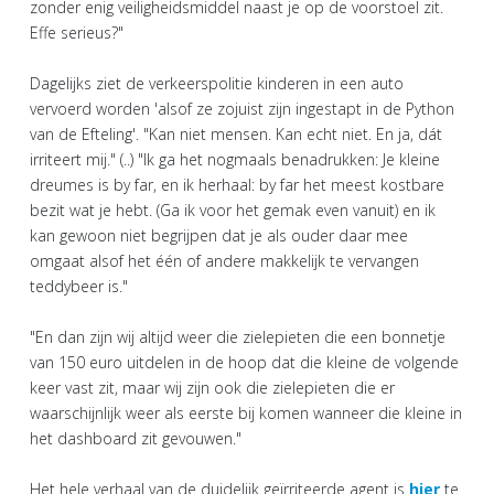
zonder enig veiligheidsmiddel naast je op de voorstoel zit.
Effe serieus?"
Dagelijks ziet de verkeerspolitie kinderen in een auto
vervoerd worden 'alsof ze zojuist zijn ingestapt in de Python
van de Efteling'. "Kan niet mensen. Kan echt niet. En ja, dát
irriteert mij." (..) "Ik ga het nogmaals benadrukken: Je kleine
dreumes is by far, en ik herhaal: by far het meest kostbare
bezit wat je hebt. (Ga ik voor het gemak even vanuit) en ik
kan gewoon niet begrijpen dat je als ouder daar mee
omgaat alsof het één of andere makkelijk te vervangen
teddybeer is."
"En dan zijn wij altijd weer die zielepieten die een bonnetje
van 150 euro uitdelen in de hoop dat die kleine de volgende
keer vast zit, maar wij zijn ook die zielepieten die er
waarschijnlijk weer als eerste bij komen wanneer die kleine in
het dashboard zit gevouwen."
Het hele verhaal van de duidelijk geïrriteerde agent is
hier
te