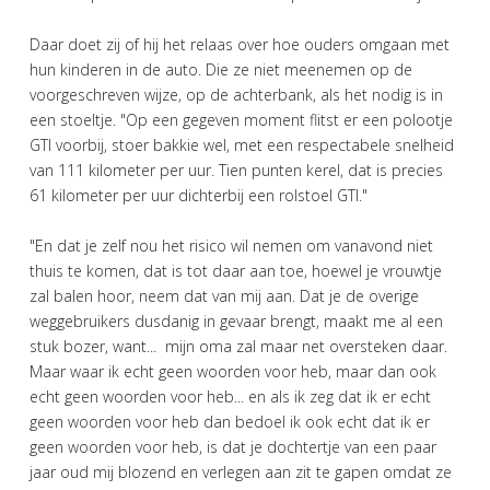
Daar doet zij of hij het relaas over hoe ouders omgaan met
hun kinderen in de auto. Die ze niet meenemen op de
voorgeschreven wijze, op de achterbank, als het nodig is in
een stoeltje. "Op een gegeven moment flitst er een polootje
GTI voorbij, stoer bakkie wel, met een respectabele snelheid
van 111 kilometer per uur. Tien punten kerel, dat is precies
61 kilometer per uur dichterbij een rolstoel GTI."
"En dat je zelf nou het risico wil nemen om vanavond niet
thuis te komen, dat is tot daar aan toe, hoewel je vrouwtje
zal balen hoor, neem dat van mij aan. Dat je de overige
weggebruikers dusdanig in gevaar brengt, maakt me al een
stuk bozer, want... mijn oma zal maar net oversteken daar.
Maar waar ik echt geen woorden voor heb, maar dan ook
echt geen woorden voor heb... en als ik zeg dat ik er echt
geen woorden voor heb dan bedoel ik ook echt dat ik er
geen woorden voor heb, is dat je dochtertje van een paar
jaar oud mij blozend en verlegen aan zit te gapen omdat ze