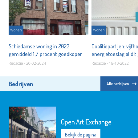
Wonen
Wonen
Schiedamse woning in 2023
Coalitiepartijen: vijf
gemiddeld 1,7 procent goedkoper
energietoeslag al dit
Redactie - 20-02-2024
Redactie - 18-10-2022
Bedrijven
Alle bedrijven
Open Art Exchange
Bekijk de pagina