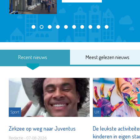
Recent nieuws
Meest gelezen nieuws
Sport
Uit
Zirkzee op weg naar Juventus
De leukste activiteit
kinderen in eigen st
Redactie - 07-08-2026