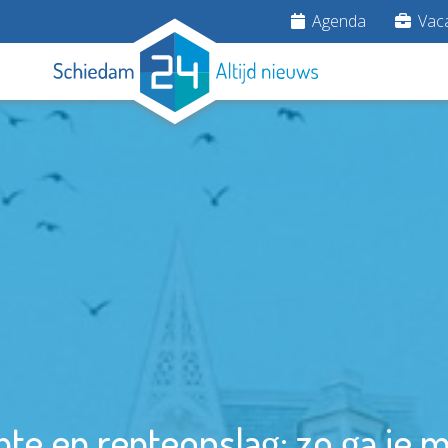
Agenda
Vaca
te en renteopslag: zo ga je m