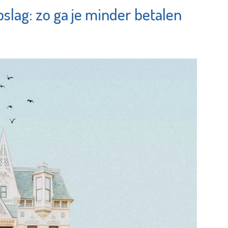
lag: zo ga je minder betalen
ier
Lentiz Life
am
College
e pagina
Bekijk de pagina