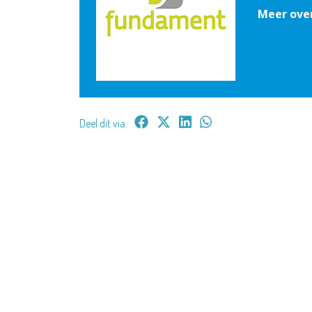
Meer ove
Deel dit via: