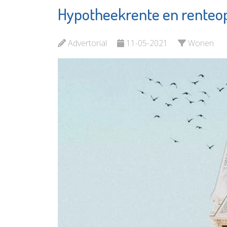
Hypotheekrente en renteops
Herberg
Argos Zorggroep
Schied
Bekijk de pagina
Advertorial
11-05-2021
Wonen
Bekijk d