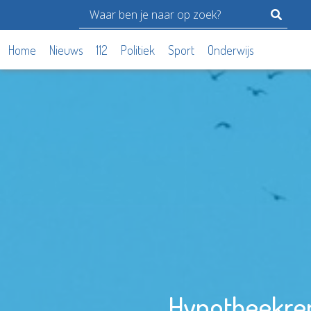
Home
Nieuws
112
Politiek
Sport
Onderwijs
Hypotheekren