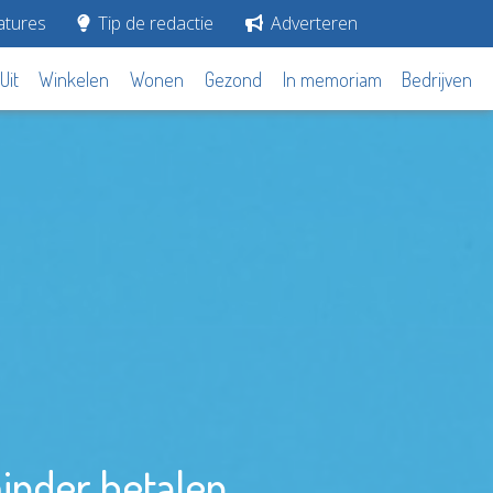
tures
Tip de redactie
Adverteren
Uit
Winkelen
Wonen
Gezond
In memoriam
Bedrijven
inder betalen