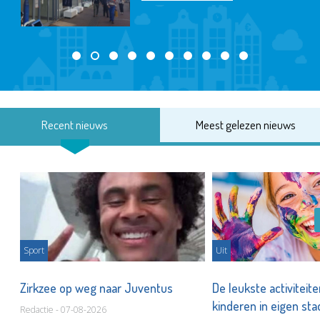
Recent nieuws
Meest gelezen nieuws
Sport
Uit
Zirkzee op weg naar Juventus
De leukste activiteit
kinderen in eigen st
Redactie - 07-08-2026