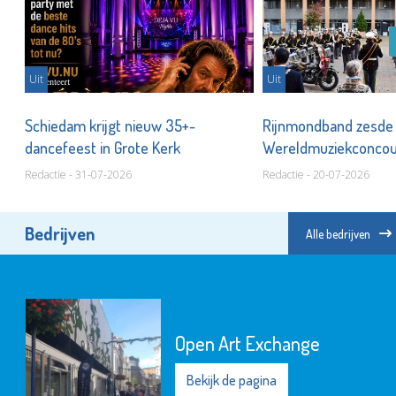
Uit
Uit
Schiedam krijgt nieuw 35+-
Rijnmondband zesde
dancefeest in Grote Kerk
Wereldmuziekconco
Redactie - 31-07-2026
Redactie - 20-07-2026
Bedrijven
Alle bedrijven
Open Art Exchange
Bekijk de pagina