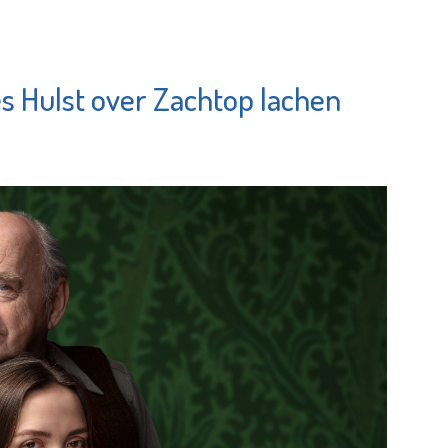
s Hulst over Zachtop lachen
Stedelijk
ngemeenschap
Gymnasium
gshoek
Schiedam
e pagina
Bekijk de pagina