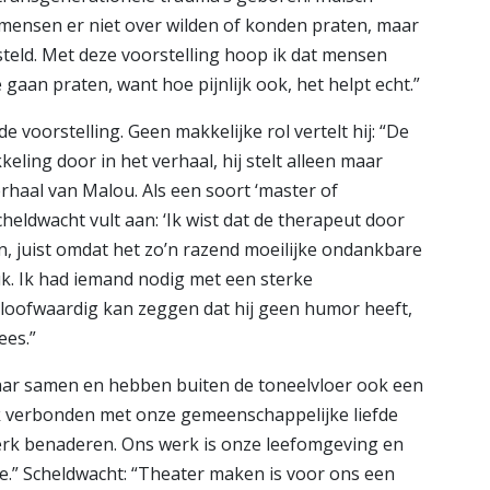
 mensen er niet over wilden of konden praten, maar
teld. Met deze voorstelling hoop ik dat mensen
aan praten, want hoe pijnlijk ook, het helpt echt.”
e voorstelling. Geen makkelijke rol vertelt hij: “De
ling door in het verhaal, hij stelt alleen maar
erhaal van Malou. Als een soort ‘master of
cheldwacht vult aan: ‘Ik wist dat de therapeut door
 juist omdat het zo’n razend moeilijke ondankbare
tuk. Ik had iemand nodig met een sterke
eloofwaardig kan zeggen dat hij geen humor heeft,
ees.”
aar samen en hebben buiten de toneelvloer ook een
terk verbonden met onze gemeenschappelijke liefde
erk benaderen. Ons werk is onze leefomgeving en
tie.” Scheldwacht: “Theater maken is voor ons een