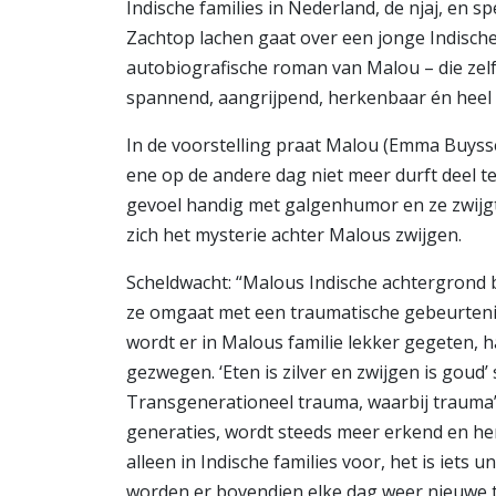
Indische families in Nederland, de njaj, en s
Zachtop lachen gaat over een jonge Indische
autobiografische roman van Malou – die zelf
spannend, aangrijpend, herkenbaar én heel 
In de voorstelling praat Malou (Emma Buyss
ene op de andere dag niet meer durft deel 
gevoel handig met galgenhumor en ze zwijgt
zich het mysterie achter Malous zwijgen.
Scheldwacht: “Malous Indische achtergrond
ze omgaat met een traumatische gebeurtenis i
wordt er in Malous familie lekker gegeten, ha
gezwegen. ‘Eten is zilver en zwijgen is goud’
Transgenerationeel trauma, waarbij trauma’
generaties, wordt steeds meer erkend en her
alleen in Indische families voor, het is iets 
worden er bovendien elke dag weer nieuwe t