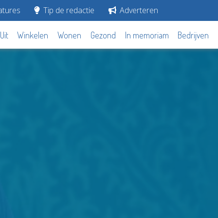
tures
Tip de redactie
Adverteren
Uit
Winkelen
Wonen
Gezond
In memoriam
Bedrijven