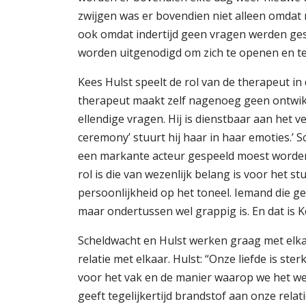
zwijgen was er bovendien niet alleen omdat
ook omdat indertijd geen vragen werden ges
worden uitgenodigd om zich te openen en te g
Kees Hulst speelt de rol van de therapeut in d
therapeut maakt zelf nagenoeg geen ontwikke
ellendige vragen. Hij is dienstbaar aan het v
ceremony’ stuurt hij haar in haar emoties.’ S
een markante acteur gespeeld moest worden,
rol is die van wezenlijk belang is voor het s
persoonlijkheid op het toneel. Iemand die g
maar ondertussen wel grappig is. En dat is K
Scheldwacht en Hulst werken graag met elk
relatie met elkaar. Hulst: “Onze liefde is s
voor het vak en de manier waarop we het w
geeft tegelijkertijd brandstof aan onze rela