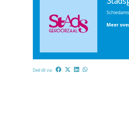
Stads
Schiedams
Meer ove
Deel dit via: