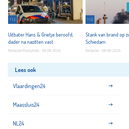
112
112
Uitbater Hans & Grietje beroofd,
Stank van brand op zu
dader na nazitten vast
Schiedam
Redactie/Flashphoto - 08-08-2026
Redactie - 08-08-2026
Lees ook
Vlaardingen24
Maassluis24
NL24