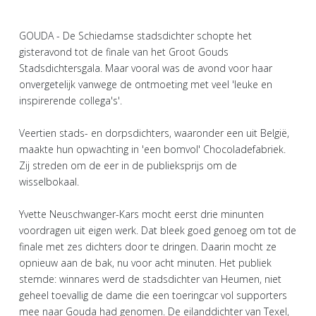
GOUDA - De Schiedamse stadsdichter schopte het
gisteravond tot de finale van het Groot Gouds
Stadsdichtersgala. Maar vooral was de avond voor haar
onvergetelijk vanwege de ontmoeting met veel 'leuke en
inspirerende collega's'.
Veertien stads- en dorpsdichters, waaronder een uit België,
maakte hun opwachting in 'een bomvol' Chocoladefabriek.
Zij streden om de eer in de publieksprijs om de
wisselbokaal.
Yvette Neuschwanger-Kars mocht eerst drie minunten
voordragen uit eigen werk. Dat bleek goed genoeg om tot de
finale met zes dichters door te dringen. Daarin mocht ze
opnieuw aan de bak, nu voor acht minuten. Het publiek
stemde: winnares werd de stadsdichter van Heumen, niet
geheel toevallig de dame die een toeringcar vol supporters
mee naar Gouda had genomen. De eilanddichter van Texel,