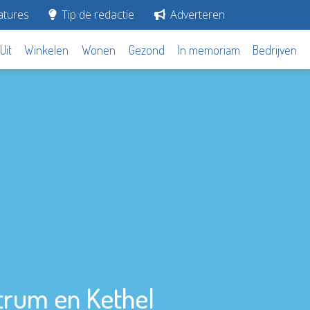
tures
Tip de redactie
Adverteren
Uit
Winkelen
Wonen
Gezond
In memoriam
Bedrijven
trum en Kethel