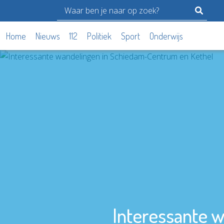
Home
Nieuws
112
Politiek
Sport
Onderwijs
Interessante 