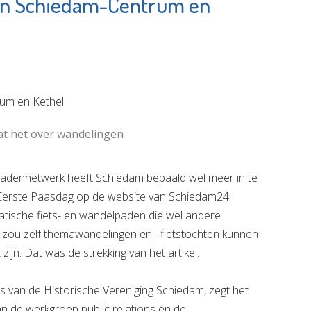
 in Schiedam-Centrum en
heek
Shell Energy and
am
Chemicals Park
Rotterdam
e pagina
Bekijk de pagina
at het over wandelingen
padennetwerk heeft Schiedam bepaald wel meer in te
p Eerste Paasdag op de website van Schiedam24
tische fiets- en wandelpaden die wel andere
zou zelf themawandelingen en –fietstochten kunnen
 zijn. Dat was de strekking van het artikel.
as van de Historische Vereniging Schiedam, zegt het
van de werkgroep public relations en de