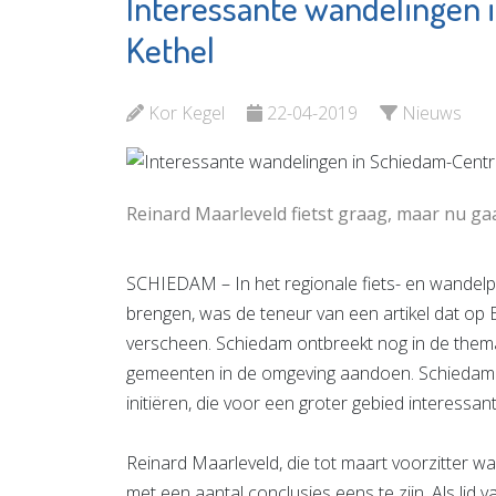
Interessante wandelingen
Bibliot
Scholengemeenschap
Schied
Spieringshoek
Kethel
Bekijk d
Bekijk de pagina
Kor Kegel
22-04-2019
Nieuws
Reinard Maarleveld fietst graag, maar nu ga
SCHIEDAM – In het regionale fiets- en wandel
brengen, was de teneur van een artikel dat o
verscheen. Schiedam ontbreekt nog in de thema
gemeenten in de omgeving aandoen. Schiedam 
initiëren, die voor een groter gebied interessant
Reinard Maarleveld, die tot maart voorzitter w
met een aantal conclusies eens te zijn. Als lid 