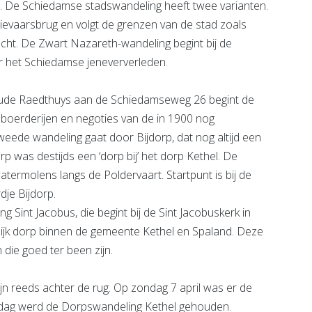
. De Schiedamse stadswandeling heeft twee varianten.
oievaarsbrug en volgt de grenzen van de stad zoals
acht. De Zwart Nazareth-wandeling begint bij de
 het Schiedamse jeneververleden.
‘t Oude Raedthuys aan de Schiedamseweg 26 begint de
boerderijen en negoties van de in 1900 nog
eede wandeling gaat door Bijdorp, dat nog altijd een
orp was destijds een ‘dorp bij’ het dorp Kethel. De
termolens langs de Poldervaart. Startpunt is bij de
dje Bijdorp.
 Sint Jacobus, die begint bij de Sint Jacobuskerk in
ijk dorp binnen de gemeente Kethel en Spaland. Deze
 die goed ter been zijn.
n reeds achter de rug. Op zondag 7 april was er de
asdag werd de Dorpswandeling Kethel gehouden.