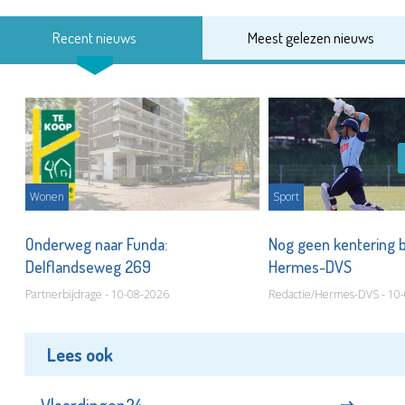
Recent nieuws
Meest gelezen nieuws
Wonen
Sport
or
Onderweg naar Funda:
Nog geen kentering bi
Delflandseweg 269
Hermes-DVS
Partnerbijdrage - 10-08-2026
Redactie/Hermes-DVS - 10
Lees ook