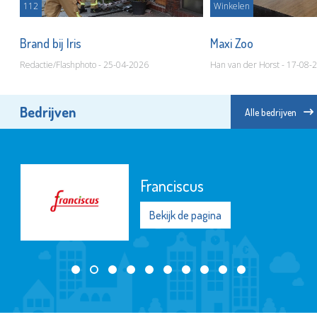
112
Winkelen
Brand bij Iris
Maxi Zoo
Redactie/Flashphoto - 25-04-2026
Han van der Horst - 17-08-
Bedrijven
Alle bedrijven
Franciscus
Bekijk de pagina