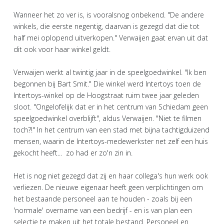
Wanneer het zo ver is, is vooralsnog onbekend. "De andere
winkels, die eerste negentig, daarvan is gezegd dat die tot
half mei oplopend uitverkopen." Verwaijen gaat ervan uit dat
dit ook voor haar winkel geldt.
Verwaijen werkt al twintig jaar in de speelgoedwinkel. "Ik ben
begonnen bij Bart Smit." Die winkel werd Intertoys toen de
Intertoys-winkel op de Hoogstraat ruim twee jaar geleden
sloot. "Ongelofelijk dat er in het centrum van Schiedam geen
speelgoedwinkel overblijft", aldus Verwaijen. "Niet te filmen
toch?!" In het centrum van een stad met bijna tachtigduizend
mensen, waarin de Intertoys-medewerkster net zelf een huis
gekocht heeft... zo had er zo'n zin in.
Het is nog niet gezegd dat zij en haar collega's hun werk ook
verliezen. De nieuwe eigenaar heeft geen verplichtingen om
het bestaande personeel aan te houden - zoals bij een
'normale' overname van een bedrijf - en is van plan een
selectie te maken uit het totale bestand. Personeel en