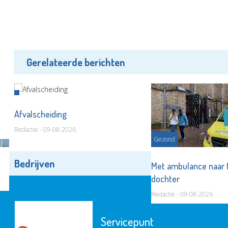
Gerelateerde berichten
Afvalscheiding
Redactie - 09-08-2026
Gezond
Bedrijven
Alle bedrijven
Met ambulance naar 
dochter
Redactie - 09-08-2026
Servicepunt