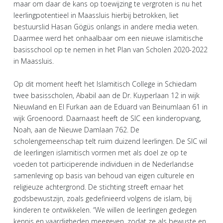
maar om daar de kans op toewijzing te vergroten is nu het
leerlingpotentieel in Maassluis hierbij betrokken, liet
bestuurslid Hasan Gögüs onlangs in andere media weten.
Daarmee werd het onhaalbaar om een nieuwe islamitische
basisschool op te nemen in het Plan van Scholen 2020-2022
in Maassluis.
Op dit moment heeft het Islamitisch College in Schiedam
twee basisscholen, Ababil aan de Dr. Kuyperlaan 12 in wijk
Nieuwland en El Furkan aan de Eduard van Beinumlaan 61 in
wijk Groenoord. Daarnaast heeft de SIC een kinderopvang,
Noah, aan de Nieuwe Damlaan 762. De
scholengemeenschap telt ruim duizend leerlingen. De SIC wil
de leerlingen islamitisch vormen met als doel ze op te
voeden tot participerende individuen in de Nederlandse
samenleving op basis van behoud van eigen culturele en
religieuze achtergrond. De stichting streeft ernaar het
godsbewustzijn, zoals gedefinieerd volgens de islam, bij
kinderen te ontwikkelen. “We willen de leerlingen gedegen
kennis en vaardigheden meegeven, zodat ze als bewuste en