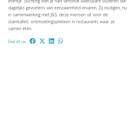
etentje. Stichting Met je hart verbindt kwetsbare ouderen die
dagelijks gevoelens van eenzaamheid ervaren. Zij nodigen, nu
in samenwerking met J&S, deze mensen uit voor de
stamtafels: ontmoetingsplekken in restaurants waar ze
samen eten.
Deel dit via: