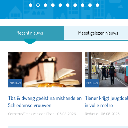
Recent nieuws
Meest gelezen nieuws
Nieuws
Nieuws
Tbs & dwang geëist na mishandelen
Tiener krijgt jeugdde
Schiedamse vrouwen
in volle metro
Cerberus/Frank van den Elsen - 06-08-2026
Redactie - 06-08-2026