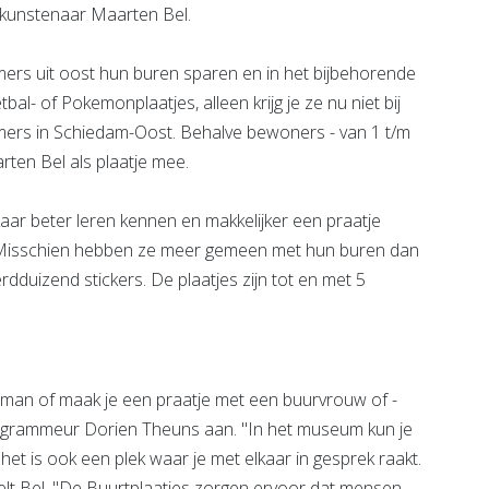
 kunstenaar Maarten Bel.
rs uit oost hun buren sparen en in het bijbehorende
bal- of Pokemonplaatjes, alleen krijg je ze nu niet bij
ers in Schiedam-Oost. Behalve bewoners - van 1 t/m
ten Bel als plaatje mee.
aar beter leren kennen en makkelijker een praatje
"Misschien hebben ze meer gemeen met hun buren dan
rdduizend stickers. De plaatjes zijn tot en met 5
uurman of maak je een praatje met een buurvrouw of -
sprogrammeur Dorien Theuns aan. "In het museum kun je
et is ook een plek waar je met elkaar in gesprek raakt.
elt Bel. "De Buurtplaatjes zorgen ervoor dat mensen