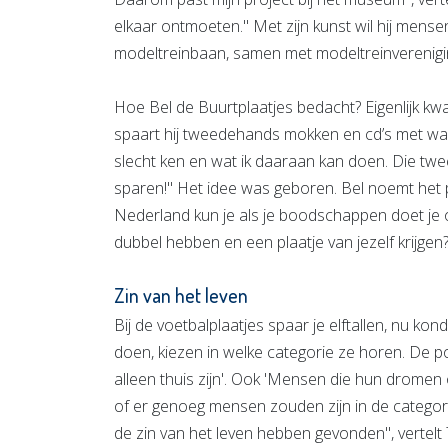
elkaar ontmoeten." Met zijn kunst wil hij men
modeltreinbaan, samen met modeltreinverenigi
Hoe Bel de Buurtplaatjes bedacht? Eigenlijk k
spaart hij tweedehands mokken en cd’s met walv
slecht ken en wat ik daaraan kan doen. Die twee
sparen!" Het idee was geboren. Bel noemt het p
Nederland kun je als je boodschappen doet je o
dubbel hebben en een plaatje van jezelf krijgen
Zin van het leven
Bij de voetbalplaatjes spaar je elftallen, nu k
doen, kiezen in welke categorie ze horen. De p
alleen thuis zijn'. Ook 'Mensen die hun drom
of er genoeg mensen zouden zijn in de catego
de zin van het leven hebben gevonden", vertelt 