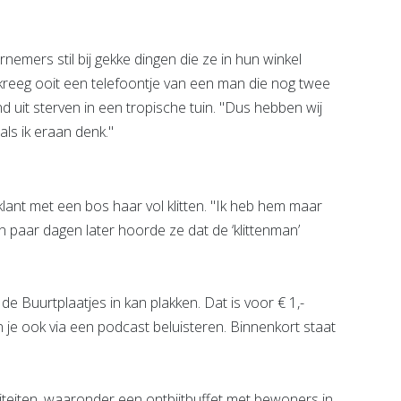
emers stil bij gekke dingen die ze in hun winkel
reeg ooit een telefoontje van een man die nog twee
 uit sterven in een tropische tuin. "Dus hebben wij
 als ik eraan denk."
lant met een bos haar vol klitten. "Ik heb hem maar
en paar dagen later hoorde ze dat de ‘klittenman’
e Buurtplaatjes in kan plakken. Dat is voor € 1,-
n je ook via een podcast beluisteren. Binnenkort staat
iteiten, waaronder een ontbijtbuffet met bewoners in