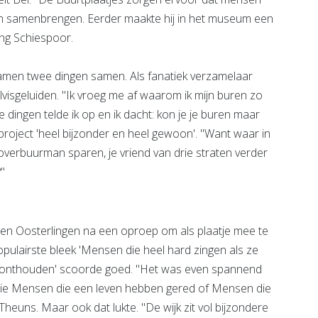
sen samenbrengen. Eerder maakte hij in het museum een
ng Schiespoor.
wamen twee dingen samen. Als fanatiek verzamelaar
isgeluiden. "Ik vroeg me af waarom ik mijn buren zo
 dingen telde ik op en ik dacht: kon je je buren maar
roject 'heel bijzonder en heel gewoon'. "Want waar in
verbuurman sparen, je vriend van drie straten verder
?"
onden Oosterlingen na een oproep om als plaatje mee te
opulairste bleek 'Mensen die heel hard zingen als ze
en onthouden' scoorde goed. "Het was even spannend
rie Mensen die een leven hebben gered of Mensen die
Theuns. Maar ook dat lukte. "De wijk zit vol bijzondere