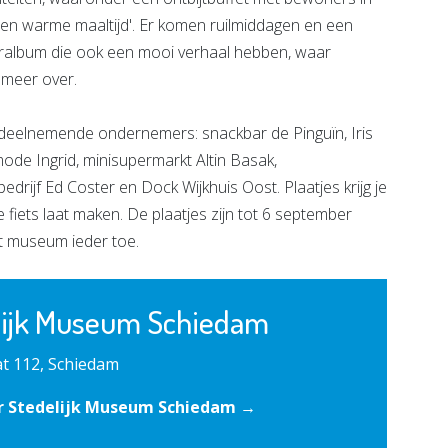
een warme maaltijd'. Er komen ruilmiddagen en een
ralbum die ook een mooi verhaal hebben, waar
 meer over.
de deelnemende ondernemers: snackbar de Pinguïn, Iris
de Ingrid, minisupermarkt Altin Basak,
rijf Ed Coster en Dock Wijkhuis Oost. Plaatjes krijg je
je fiets laat maken. De plaatjes zijn tot 6 september
et museum ieder toe.
lijk Museum Schiedam
t 112, Schiedam
r Stedelijk Museum Schiedam →