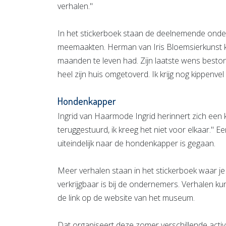
verhalen."
In het stickerboek staan de deelnemende ondern
meemaakten. Herman van Iris Bloemsierkunst k
maanden te leven had. Zijn laatste wens bestond
heel zijn huis omgetoverd. Ik krijg nog kippenvel
Hondenkapper
Ingrid van Haarmode Ingrid herinnert zich een k
teruggestuurd, ik kreeg het niet voor elkaar." E
uiteindelijk naar de hondenkapper is gegaan.
Meer verhalen staan in het stickerboek waar je d
verkrijgbaar is bij de ondernemers. Verhalen ku
de link op de website van het museum.
Dat organiseert deze zomer verschillende activ