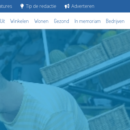
tures
Tip de redactie
Adverteren
Uit
Winkelen
Wonen
Gezond
In memoriam
Bedrijven