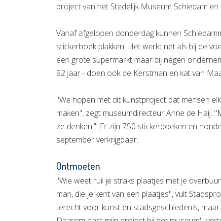
project van het Stedelijk Museum Schiedam en
Vanaf afgelopen donderdag kunnen Schiedamme
stickerboek plakken. Het werkt net als bij de voet
een grote supermarkt maar bij negen ondernem
92 jaar - doen ook de Kerstman en kat van Maar
"We hopen met dit kunstproject dat mensen elk
maken", zegt museumdirecteur Anne de Haij. 
ze denken.’" Er zijn 750 stickerboeken en honde
september verkrijgbaar.
Ontmoeten
"Wie weet ruil je straks plaatjes met je overb
man, die je kent van een plaatjes", vult Stad
terecht voor kunst en stadsgeschiedenis, maar h
Daarom past mijn project bij het museum", vert