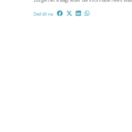
Burgernet vraagt ieder die informatie heeft waar
Deel dit via: