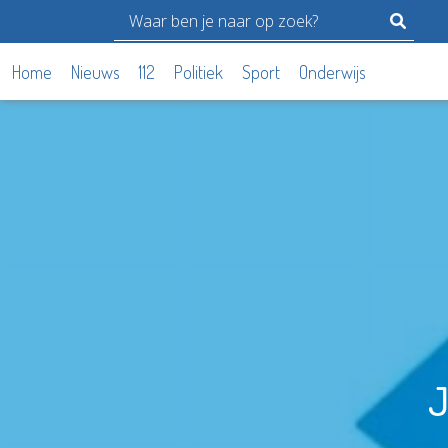
Home
Nieuws
112
Politiek
Sport
Onderwijs
J