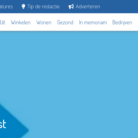
tures
Tip de redactie
Adverteren
Uit
Winkelen
Wonen
Gezond
In memoriam
Bedrijven
st