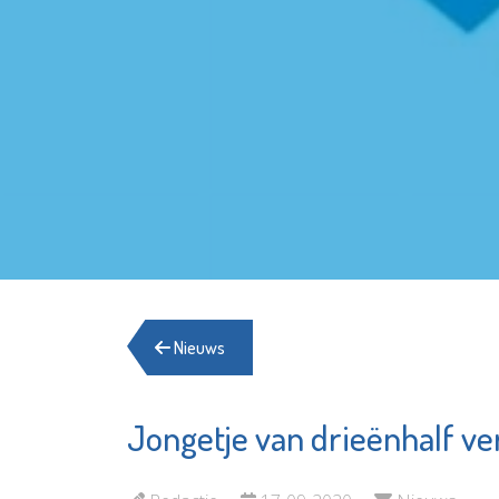
Nieuws
Jongetje van drieënhalf ve
Shell Energy and
Herberg
Chemicals Park
Schied
Rotterdam