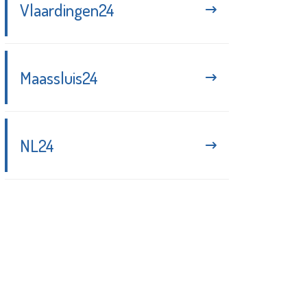
Vlaardingen24
Maassluis24
NL24
Blijf up-to-date