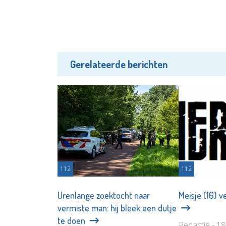
Gerelateerde berichten
112
112
Urenlange zoektocht naar
Meisje (16) v
vermiste man: hij bleek een dutje
te doen
Redactie - 1