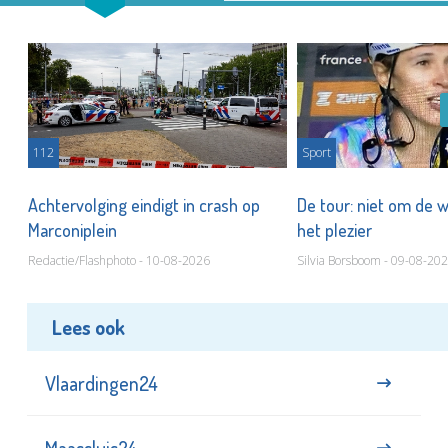
112
Sport
Achtervolging eindigt in crash op
De tour: niet om de 
Marconiplein
het plezier
Redactie/Flashphoto - 10-08-2026
Silvia Borsboom - 09-08-20
Lees ook
Vlaardingen24
Maassluis24