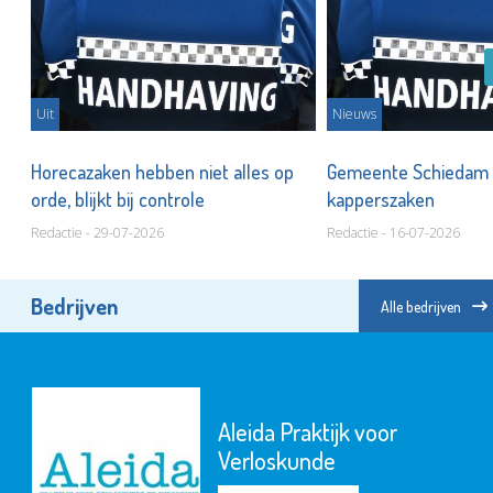
Uit
Nieuws
Horecazaken hebben niet alles op
Gemeente Schiedam 
orde, blijkt bij controle
kapperszaken
Redactie - 29-07-2026
Redactie - 16-07-2026
Bedrijven
Alle bedrijven
Aleida Praktijk voor
Verloskunde