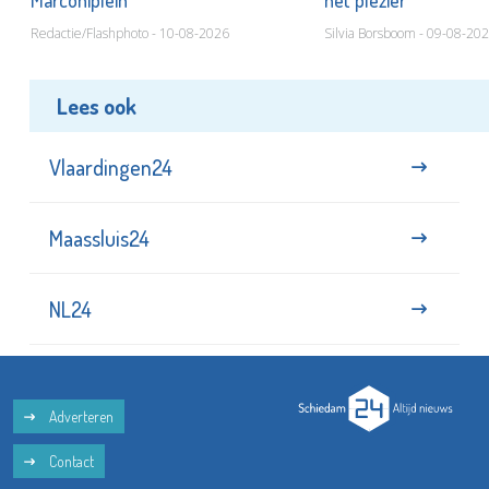
Marconiplein
het plezier
Redactie/Flashphoto - 10-08-2026
Silvia Borsboom - 09-08-20
Lees ook
Vlaardingen24
Maassluis24
NL24
Adverteren
Contact